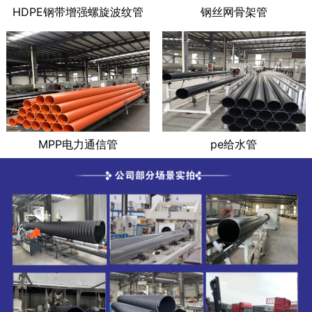
HDPE钢带增强螺旋波纹管
钢丝网骨架管
MPP电力通信管
pe给水管