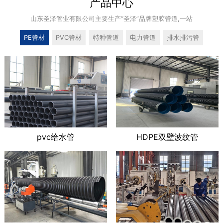
产品中心
山东圣泽管业有限公司主要生产“圣泽”品牌塑胶管道,一站
联系我们
PE管材
PVC管材
特种管道
电力管道
排水排污管
pvc给水管
HDPE双壁波纹管